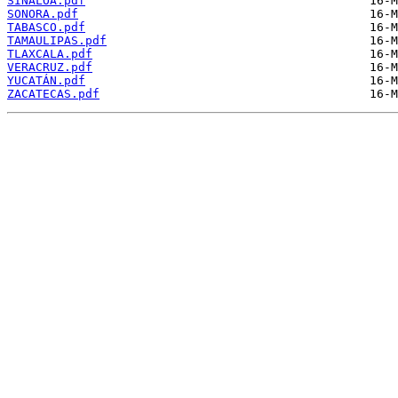
SINALOA.pdf
SONORA.pdf
TABASCO.pdf
TAMAULIPAS.pdf
TLAXCALA.pdf
VERACRUZ.pdf
YUCATÁN.pdf
ZACATECAS.pdf