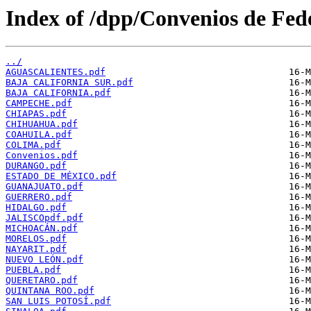
Index of /dpp/Convenios de Fe
../
AGUASCALIENTES.pdf
BAJA CALIFORNIA SUR.pdf
BAJA CALIFORNIA.pdf
CAMPECHE.pdf
CHIAPAS.pdf
CHIHUAHUA.pdf
COAHUILA.pdf
COLIMA.pdf
Convenios.pdf
DURANGO.pdf
ESTADO DE MÉXICO.pdf
GUANAJUATO.pdf
GUERRERO.pdf
HIDALGO.pdf
JALISCOpdf.pdf
MICHOACÁN.pdf
MORELOS.pdf
NAYARIT.pdf
NUEVO LEÓN.pdf
PUEBLA.pdf
QUERETARO.pdf
QUINTANA ROO.pdf
SAN LUIS POTOSÍ.pdf