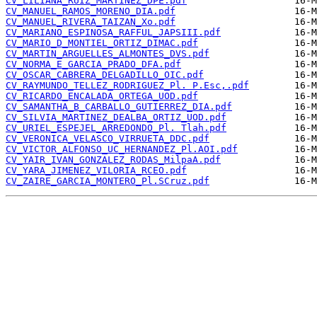
CV_LILIANA_RUIZ_MARTINEZ_DPE.pdf
CV_MANUEL_RAMOS_MORENO_DIA.pdf
CV_MANUEL_RIVERA_TAIZAN_Xo.pdf
CV_MARIANO_ESPINOSA_RAFFUL_JAPSIII.pdf
CV_MARIO_D_MONTIEL_ORTIZ_DIMAC.pdf
CV_MARTIN_ARGUELLES_ALMONTES_DVS.pdf
CV_NORMA_E_GARCIA_PRADO_DFA.pdf
CV_OSCAR_CABRERA_DELGADILLO_OIC.pdf
CV_RAYMUNDO_TELLEZ_RODRIGUEZ_Pl. P.Esc,.pdf
CV_RICARDO_ENCALADA_ORTEGA_UOD.pdf
CV_SAMANTHA_B_CARBALLO_GUTIERREZ_DIA.pdf
CV_SILVIA_MARTINEZ_DEALBA_ORTIZ_UOD.pdf
CV_URIEL_ESPEJEL_ARREDONDO_Pl. Tlah.pdf
CV_VERONICA_VELASCO_VIRRUETA_DDC.pdf
CV_VICTOR_ALFONSO_UC_HERNANDEZ_Pl.AOI.pdf
CV_YAIR_IVAN_GONZALEZ_RODAS_MilpaA.pdf
CV_YARA_JIMENEZ_VILORIA_RCEO.pdf
CV_ZAIRE_GARCIA_MONTERO_Pl.SCruz.pdf