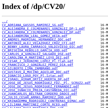
Index of /dp/CV20/
../
CV_ADRIANA_GASSOS_RAMIREZ_SG.pdf
CV_ALEJANDRA_E_COLMENARES_GONZALEZ_DP-1.pdf
CV_ALEJANDRA_E_COLMENARES_GONZALEZ_DP.pdf
CV_ALEJANDRINA_LEAL_GOMEZ_UEIA.pdf
CV_ANDRES_MADRIGAL_HERNANDEZ_DDC.pdf
CV_ANTONIO_ALEJ_VELAZQUEZ_CRUZ_CFI.pdf
CV_BENNY_LAURA_CARRASCO_VALDIVIESO_OIC.pdf
CV_BRISEIDA_REBOLLO_GARCIA_UOD.pdf
CV_CARLOS_A_GONZALEZ_SALGADO_DSE.pdf
CV_CAROLINA_M_MARTINEZ_LOYO_DEI.pdf
CV_CESAR_J_JERONIMO_LOPEZ_Pl.Tlah.pdf
CV_FRANCISCO_J_GONZALEZ_PEREZ_DIA.pdf
CV_GILBERTO_LIMA_ZAMBRANO.pdf
CV_GUSTAVO_A_MUCINO_AGUILAR_DDC.pdf
CV_IGNACIO_LUGO_POY_Pl.Iztac.pdf
CV_ISRAEL_HIRAM_ORTIZ_HUERTA_DP.pdf
CV_JOSE_DE_JESUS_RODRIGUEZ_FDZ._Pl. SCRUZ2.pdf
CV_JOSE_DE_JESUS_RODRIGUEZ_FERNANDEZ.pdf
CV_JOSE_IGNACIO_PREZA_CASTAÑEDA_OIC.pdf
CV_JUANCARLOS_BELTRAN_CORDERO_DAOCE.pdf
CV_JULIO_CESAR_ARMAS_RAMIREZ_UOD.pdf
CV_KRINAGEMMA_RODRIGUEZ_CONTRERAS_DIMAC.pdf
CV_LILIANA_MARTINEZ_CORTE_RCEO.pdf